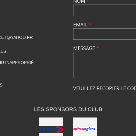
NOM
*
EMAIL
*
KET@YAHOO.FR
MESSAGE
*
LES
U INAPPROPRIÉ
S
VEUILLEZ RECOPIER LE CO
LES SPONSORS DU CLUB