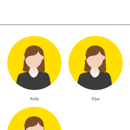
Kelly
Elya