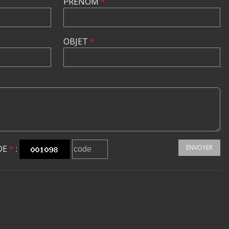
PRÉNOM
*
OBJET
*
DE
*
:
ENVOYER