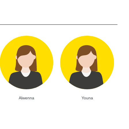
Alwenna
Youna