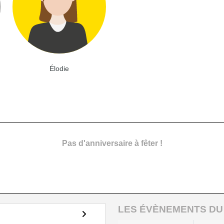
Élodie
Pas d'anniversaire à fêter !
LES ÉVÈNEMENTS DU