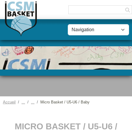
Panneau de gestion des cookies
Accueil
Micro Basket / U5-U6 / Baby
MICRO BASKET / U5-U6 /