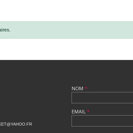
ires.
NOM
*
EMAIL
*
KET@YAHOO.FR