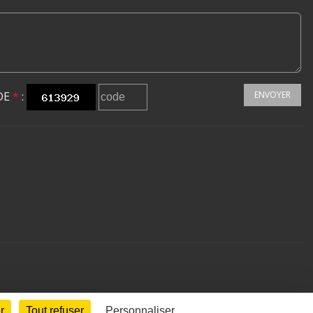
DE
*
:
ENVOYER
r
Tout refuser
Personnaliser