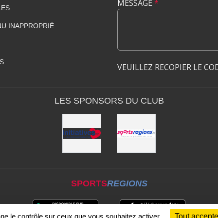
MESSAGE
*
LES
U INAPPROPRIÉ
S
VEUILLEZ RECOPIER LE CO
LES SPONSORS DU CLUB
SPORTS
REGIONS
nne le contrôle sur ceux que vous souhaitez activer
Tout accepte