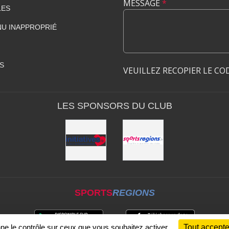
MESSAGE
*
LES
U INAPPROPRIÉ
S
VEUILLEZ RECOPIER LE CO
LES SPONSORS DU CLUB
SPORTS
REGIONS
nne le contrôle sur ceux que vous souhaitez activer
Tout accepte