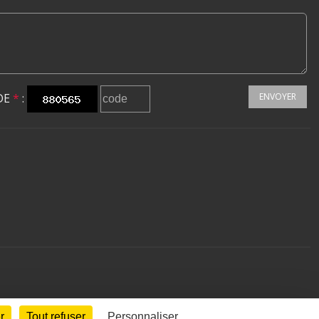
DE
*
:
ENVOYER
r
Tout refuser
Personnaliser