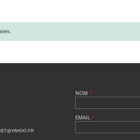
ires.
NOM
*
EMAIL
*
KET@YAHOO.FR